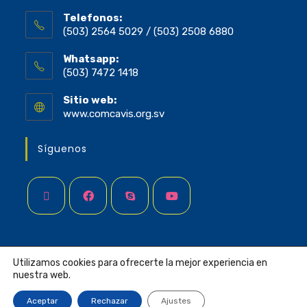
Telefonos:
(503) 2564 5029 / (503) 2508 6880
Whatsapp:
(503) 7472 1418
Sitio web:
www.comcavis.org.sv
Síguenos
Utilizamos cookies para ofrecerte la mejor experiencia en
nuestra web.
OBSERVATORIO DE DERECHOS HUMANOS DE LAS
PERSONAS LGBTI - ORMUSA - COMCAVIS TRANS ©
Aceptar
Rechazar
Ajustes
DERECHOS RESERVADOS 1999 - 2023