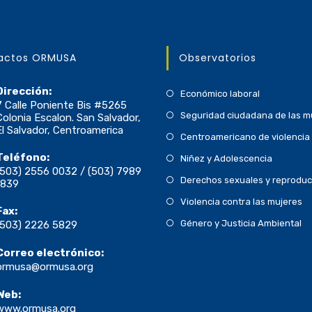
actos ORMUSA
Observatorios
Dirección:
Económico laboral
7 Calle Poniente Bis #5265
Seguridad ciudadana de las m
Colonia Escalon. San Salvador,
El Salvador, Centroamerica
Centroamericano de violencia 
Teléfono:
Niñez y Adolescencia
(503) 2556 0032 / (503) 7989
Derechos sexuales y reproduc
1839
Violencia contra las mujeres
Fax:
Género y Justicia Ambiental
(503) 2226 5829
Correo electrónico:
ormusa@ormusa.org
Web:
www.ormusa.org