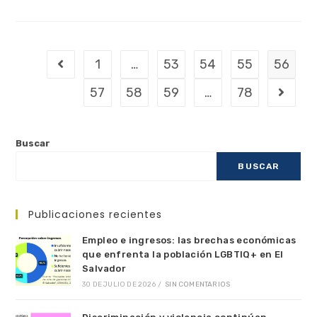
1
…
53
54
55
56
57
58
59
…
78
Buscar
BUSCAR
Publicaciones recientes
Empleo e ingresos: las brechas económicas
que enfrenta la población LGBTIQ+ en El
Salvador
30 DE JULIO DE 2026
/
SIN COMENTARIOS