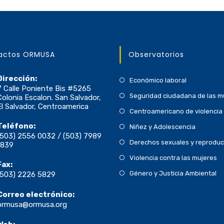
actos ORMUSA
Observatorios
Dirección:
Económico laboral
7 Calle Poniente Bis #5265
Seguridad ciudadana de las m
Colonia Escalon. San Salvador,
El Salvador, Centroamerica
Centroamericano de violencia 
Teléfono:
Niñez y Adolescencia
(503) 2556 0032 / (503) 7989
Derechos sexuales y reproduc
1839
Violencia contra las mujeres
Fax:
Género y Justicia Ambiental
(503) 2226 5829
Correo electrónico:
ormusa@ormusa.org