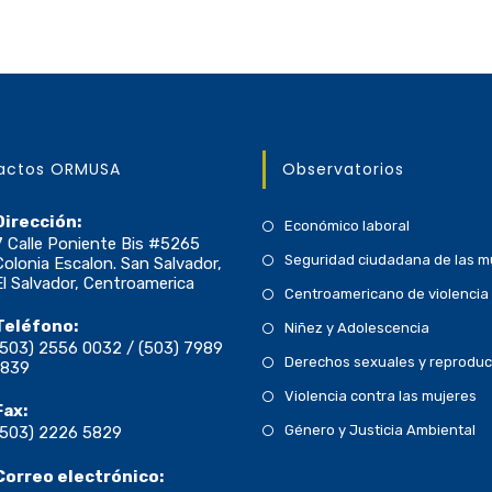
actos ORMUSA
Observatorios
Dirección:
Económico laboral
7 Calle Poniente Bis #5265
Seguridad ciudadana de las m
Colonia Escalon. San Salvador,
El Salvador, Centroamerica
Centroamericano de violencia 
Teléfono:
Niñez y Adolescencia
(503) 2556 0032 / (503) 7989
Derechos sexuales y reproduc
1839
Violencia contra las mujeres
Fax:
Género y Justicia Ambiental
(503) 2226 5829
Correo electrónico: