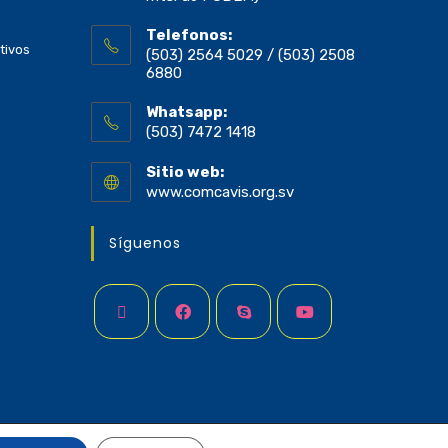
Telefonos:
tivos
(503) 2564 5029 / (503) 2508
6880
Whatsapp:
(503) 7472 1418
Sitio web:
www.comcavis.org.sv
Síguenos