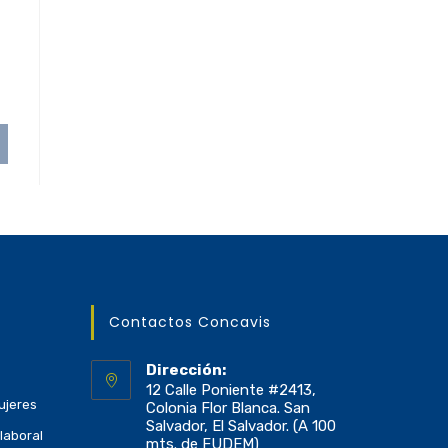
Contactos Concavis
Dirección:
12 Calle Poniente #2413,
ujeres
Colonia Flor Blanca. San
Salvador, El Salvador. (A 100
laboral
mts. de FUDEM)