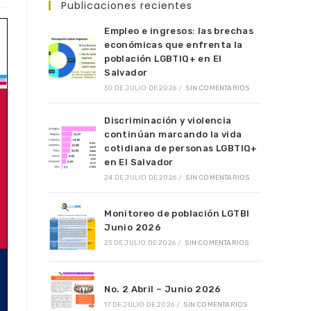
Publicaciones recientes
Empleo e ingresos: las brechas
económicas que enfrenta la
población LGBTIQ+ en El
Salvador
30 DE JULIO DE 2026
/
SIN COMENTARIOS
Discriminación y violencia
continúan marcando la vida
cotidiana de personas LGBTIQ+
en El Salvador
24 DE JULIO DE 2026
/
SIN COMENTARIOS
Monitoreo de población LGTBI
Junio 2026
23 DE JULIO DE 2026
/
SIN COMENTARIOS
No. 2 Abril – Junio 2026
17 DE JULIO DE 2026
/
SIN COMENTARIOS