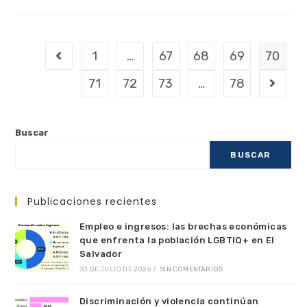
1
…
67
68
69
70
71
72
73
…
78
Buscar
BUSCAR
Publicaciones recientes
Empleo e ingresos: las brechas económicas
que enfrenta la población LGBTIQ+ en El
Salvador
30 DE JULIO DE 2026
/
SIN COMENTARIOS
Discriminación y violencia continúan